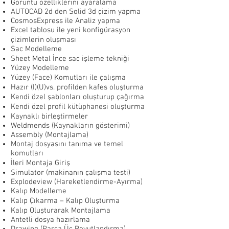
Görüntü özelliklerini ayaralama
AUTOCAD 2d den Solid 3d çizim yapma
CosmosExpress ile Analiz yapma
Excel tablosu ile yeni konfigürasyon
çizimlerin oluşması
Sac Modelleme
Sheet Metal İnce sac işleme tekniği
Yüzey Modelleme
Yüzey (Face) Komutları ile çalışma
Hazır (I)(U)vs. profilden kafes oluşturma
Kendi özel şablonları oluşturup çağırma
Kendi özel profil kütüphanesi oluşturma
Kaynaklı birleştirmeler
Weldmends (Kaynakların gösterimi)
Assembly (Montajlama)
Montaj dosyasını tanıma ve temel
komutları
İleri Montaja Giriş
Simulator (makinanın çalışma testi)
Explodeview (Hareketlendirme-Ayırma)
Kalıp Modelleme
Kalıp Çıkarma – Kalıp Oluşturma
Kalıp Oluşturarak Montajlama
Antetli dosya hazırlama