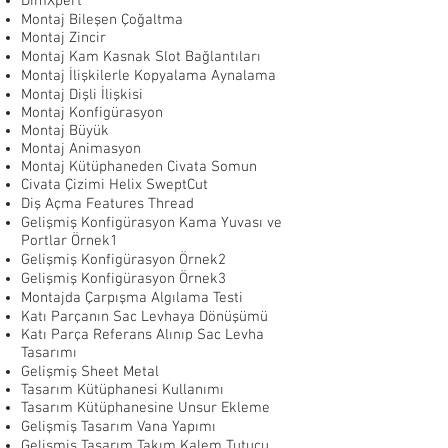
DimXpert
Montaj Bileşen Çoğaltma
Montaj Zincir
Montaj Kam Kasnak Slot Bağlantıları
Montaj İlişkilerle Kopyalama Aynalama
Montaj Dişli İlişkisi
Montaj Konfigürasyon
Montaj Büyük
Montaj Animasyon
Montaj Kütüphaneden Civata Somun
Civata Çizimi Helix SweptCut
Diş Açma Features Thread
Gelişmiş Konfigürasyon Kama Yuvası ve
Portlar Örnek1
Gelişmiş Konfigürasyon Örnek2
Gelişmiş Konfigürasyon Örnek3
Montajda Çarpışma Algılama Testi
Katı Parçanın Sac Levhaya Dönüşümü
Katı Parça Referans Alınıp Sac Levha
Tasarımı
Gelişmiş Sheet Metal
Tasarım Kütüphanesi Kullanımı
Tasarım Kütüphanesine Unsur Ekleme
Gelişmiş Tasarım Vana Yapımı
Gelişmiş Tasarım Takım Kalem Tutucu