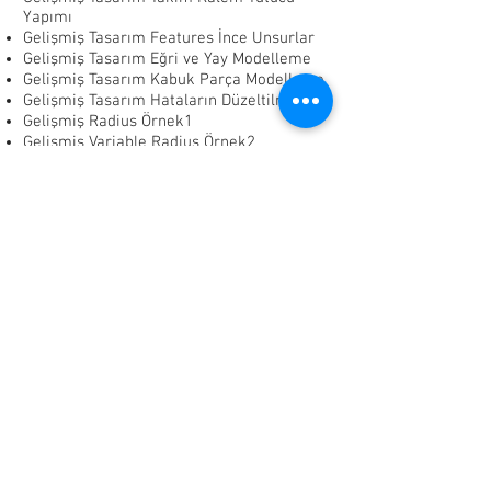
Yapımı
Gelişmiş Tasarım Features İnce Unsurlar
Gelişmiş Tasarım Eğri ve Yay Modelleme
Gelişmiş Tasarım Kabuk Parça Modelleme
Gelişmiş Tasarım Hataların Düzeltilmesi
Gelişmiş Radius Örnek1
Gelişmiş Variable Radius Örnek2
Değişken Boyutlu Radius Örnek3
Gelişmiş Radius Örnek4
Gelişmiş Fillet Üzerinde Değişiklik
Gelişmiş Draft
Gövde İşlemleri
Referans Kadar Doğrusal Çoğaltma
Doğrusal Çoğaltma
Gelişmiş Dairesel Çoğaltma
Gelişmiş Aynalama
Çizimle ve Eğriyle Çoğaltma
Doldurarak Çoğaltma
Gelişmiş Doğrusal Çoğaltma
Değişken Çoğaltma
Doğrusal Geometrik Çoğaltma
Düz Dişli Denklemle Oluşturma
Helisel Dişli Oluşturma