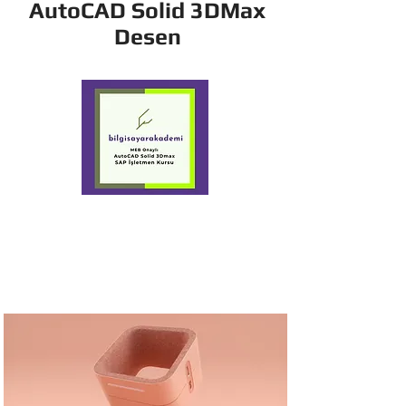
AutoCAD Solid 3DMax
Desen
SolidWorks Kursu
Makina Kalıp Kesmesaç