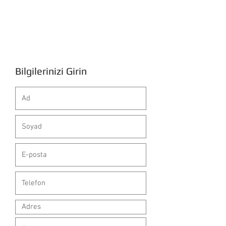
+90 532 449 56 70
Yaldız
Bilgisayar Akademi Forum
+90 282 652 33 88
Bilgilerinizi Girin