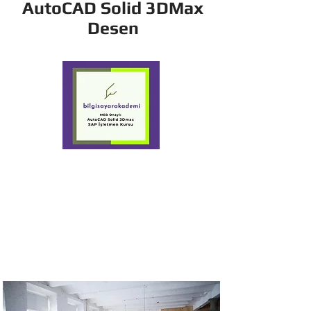
AutoCAD Solid 3DMax
Desen
+90 532 449 5670
Özel Yaldız
Bilgisayar Kursu
Hakkında