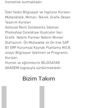
hizmetine sunmaktadır.
Özel Yaldız Bilgisayar ve İngilizce Kursları
Mühendislik, Mimari, Teknik, Grafik Desen
Tasarım Kursları
Aotocad Revit Solidworks 3dsmax
Photoshop Coreldraw Illustrator İleri
Grafik Nebim Partner Nebim Winner
DiaYazılım Ön Muhasebe ve On-line SAP
B1 ERP Kurumsal Kaynak Planlama M.E.B.
onaylı Bilgisayar İşletmen ve Programcı
Kursları
Hizmet ve eğitimlerini BİLGİSAYAR
AKADEMİ logosuyla sürdürmektedir.
Bizim Takım
Astronom Yakup YALDIZ
Dürdane YALDIZ
Kurucu
Kurs
Genel
Müdürü
Müdür
Öğretim